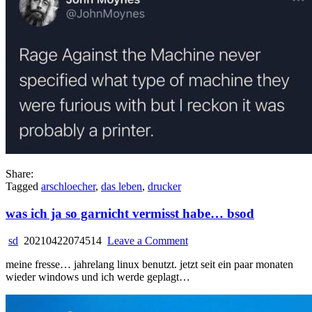
Share:
Tagged
arschloecher
,
das leben
,
drucker
was ich ja so garnicht vermisst habe… bsod
on
sd
20210422074514
Leave a Comment
was
meine fresse… jahrelang linux benutzt. jetzt seit ein paar monaten
ich
wieder windows und ich werde geplagt…
ja
so
garnicht