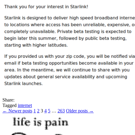
Share:
Tagged
internet
Posts
← Newer posts
1
2
3
4
5
…
263
Older posts →
pagination