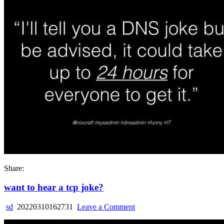
a
dns
joke
Share:
want to hear a tcp joke?
on
sd
20220310162731
Leave a Comment
want