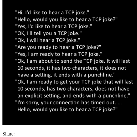
to
hear
a
tcp
joke?
Share: