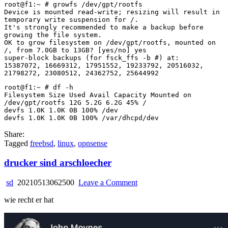
root@f1:~ # growfs /dev/gpt/rootfs
Device is mounted read-write; resizing will result in
temporary write suspension for /.
It's strongly recommended to make a backup before
growing the file system.
OK to grow filesystem on /dev/gpt/rootfs, mounted on
/, from 7.0GB to 13GB? [yes/no] yes
super-block backups (for fsck_ffs -b #) at:
15387072, 16669312, 17951552, 19233792, 20516032,
21798272, 23080512, 24362752, 25644992
root@f1:~ # df -h
Filesystem Size Used Avail Capacity Mounted on
/dev/gpt/rootfs 12G 5.2G 6.2G 45% /
devfs 1.0K 1.0K 0B 100% /dev
devfs 1.0K 1.0K 0B 100% /var/dhcpd/dev
Share:
Tagged
freebsd
,
linux
,
opnsense
drucker sind arschloecher
on
sd
20210513062500
Leave a Comment
drucker
wie recht er hat
sind
arschloecher