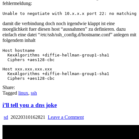
fehlermeldung:
exchange
method
found
damit die verbindung doch noch irgendwie klappt ist eine
moeglichkeit fuer diesen host “ausnahmen” zu definieren. dazu
einfach eine datei “/etc/ssh/ssh_config.d/hostname.conf” anlegen mit
folgendem inhalt
Host hostname

  KexAlgorithms +diffie-hellman-group1-sha1

  Ciphers +aes128-cbc

Host xxx.xxx.xxx.xxx

  KexAlgorithms +diffie-hellman-group1-sha1

Share:
Tagged
linux
,
ssh
i’ll tell you a dns joke
on
sd
20220310162821
Leave a Comment
i’ll
tell
you