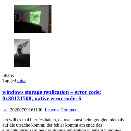
Share:
Tagged
misc
windows storage replication – error code:
0x80131500, native error code: 6
on
sd
20200709161130
Leave a Comment
windows
ich will es mal hier festhalten, da man sonst beim googlen niemals
storage
auf die ursache kommt. der fehler kommt am ende des
replication
einrichtungswizard bei der storage replication in einem windows
–