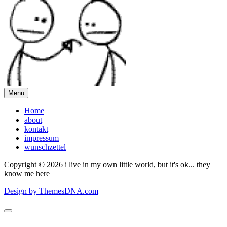
Menu
Home
about
kontakt
impressum
wunschzettel
Copyright © 2026 i live in my own little world, but it's ok... they
know me here
Design by ThemesDNA.com
Scroll
to