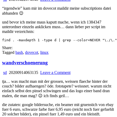
dovecot
“irgendwie” kam mir im dovecot maildir meine subscriptions datei
maildir
abhanden 😉
subscriptions
file
und bevor ich meine maus kaputt mache, wenn ich 1384347
erstellen
unterordner einzeln anklicken muss… dann lieber per script im
maildir verzeichnis:
Share:
Tagged
bash
,
dovecot
,
linux
wandverschoenerung
on
sd
20200914063135
Leave a Comment
wandverschoenerung
tja… was macht man mit der grossen, weissen flaeche hinter der
couch? bilder aufhaengen? öde. fototapete? weissnet. warum nicht
einfach selbst den pinsel schwingen und das logo einer band dran
malen, die man mag? 😉 ich finds geil…
die zutaten: google bildersuche, ein beamer mit gruenstich von ebay
fuer 6 euro, schwarze farbe fuer 6,95 euro (reicht noch fuer gefuehlt
20 solcher bilder), ein pinsel fuer 1,49 euro und ein bleistift.