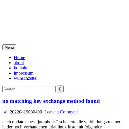
Skip
i live in my own little world,
to
content
but it's ok… they know me
here
Menu
Home
about
kontakt
impressum
wunschzettel
Search
for:
no matching key exchange method found
on
sd
20220419080400
Leave a Comment
no
nach update eines “jumphosts” scheiterte die verbindung zu einer
matching
leider noch vorhandenen urlat linux kiste mit folgender
key