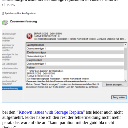
cluster:
error
code:
0x80131500,
native
error
code:
6
bei den “
Known issues with Storage Replica
” ists leider auch nicht
aufgefuehrt. leider habe ich den rest der fehlermeldung nicht mehr
parat. das war auf die art “kann partition mit der guid bla nicht
finden”