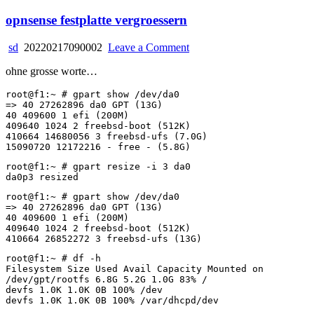
opnsense festplatte vergroessern
on
sd
20220217090002
Leave a Comment
opnsense
ohne grosse worte…
festplatte
vergroessern
root@f1:~ # gpart show /dev/da0
=> 40 27262896 da0 GPT (13G)
40 409600 1 efi (200M)
409640 1024 2 freebsd-boot (512K)
410664 14680056 3 freebsd-ufs (7.0G)
15090720 12172216 - free - (5.8G)
root@f1:~ # gpart resize -i 3 da0
da0p3 resized
root@f1:~ # gpart show /dev/da0
=> 40 27262896 da0 GPT (13G)
40 409600 1 efi (200M)
409640 1024 2 freebsd-boot (512K)
410664 26852272 3 freebsd-ufs (13G)
root@f1:~ # df -h
Filesystem Size Used Avail Capacity Mounted on
/dev/gpt/rootfs 6.8G 5.2G 1.0G 83% /
devfs 1.0K 1.0K 0B 100% /dev
devfs 1.0K 1.0K 0B 100% /var/dhcpd/dev