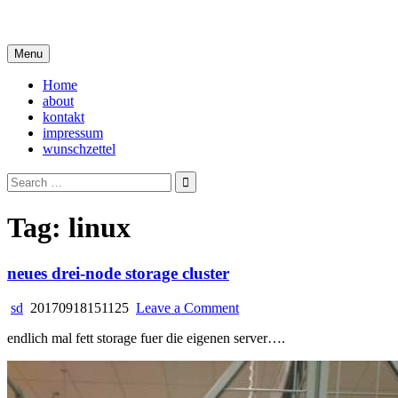
Skip
i live in my own little world, but it's ok… they know me here
to
content
Menu
Home
about
kontakt
impressum
wunschzettel
Search
for:
Tag:
linux
neues drei-node storage cluster
on
sd
20170918151125
Leave a Comment
neues
endlich mal fett storage fuer die eigenen server….
drei-
node
storage
cluster