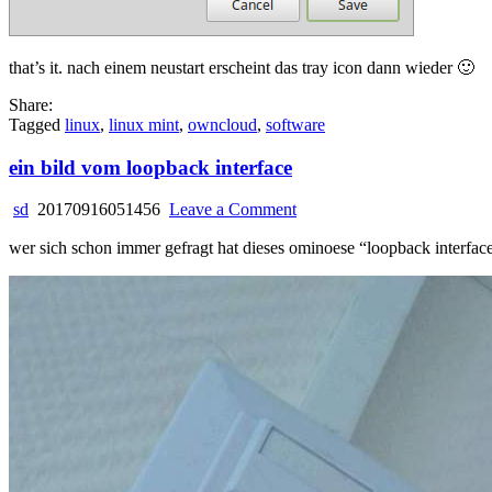
that’s it. nach einem neustart erscheint das tray icon dann wieder 🙂
Share:
Tagged
linux
,
linux mint
,
owncloud
,
software
ein bild vom loopback interface
on
sd
20170916051456
Leave a Comment
ein
wer sich schon immer gefragt hat dieses ominoese “loopback interfac
bild
vom
loopback
interface