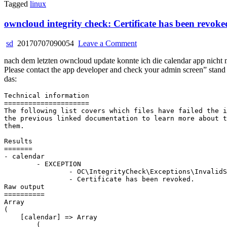
Tagged
linux
owncloud integrity check: Certificate has been revoke
on
sd
20170707090054
Leave a Comment
owncloud
nach dem letzten owncloud update konnte ich die calendar app nicht 
integrity
Please contact the app developer and check your admin screen” stand 
check:
das:
Certificate
has
Technical information

been
=====================

revoked
The following list covers which files have failed the i
the previous linked documentation to learn more about t
them.

Results

=======

- calendar

	- EXCEPTION

		- OC\IntegrityCheck\Exceptions\InvalidSignatureException

		- Certificate has been revoked.

Raw output

==========

Array

(

    [calendar] => Array

        (
