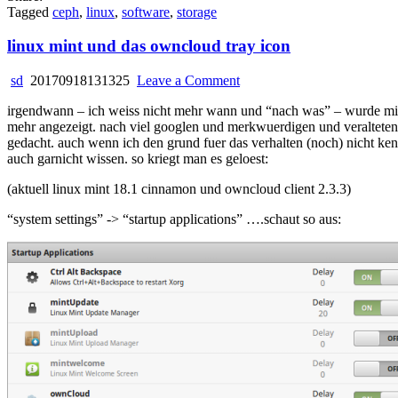
Tagged
ceph
,
linux
,
software
,
storage
linux mint und das owncloud tray icon
on
sd
20170918131325
Leave a Comment
linux
irgendwann – ich weiss nicht mehr wann und “nach was” – wurde mir 
mint
mehr angezeigt. nach viel googlen und merkwuerdigen und veralteten 
und
gedacht. auch wenn ich den grund fuer das verhalten (noch) nicht k
das
auch garnicht wissen. so kriegt man es geloest:
owncloud
tray
(aktuell linux mint 18.1 cinnamon und owncloud client 2.3.3)
icon
“system settings” -> “startup applications” ….schaut so aus: