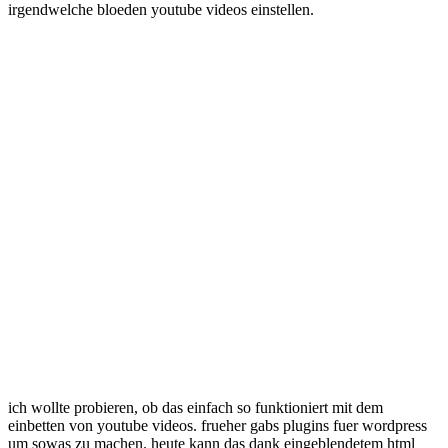
irgendwelche bloeden youtube videos einstellen.
abzocken
ich wollte probieren, ob das einfach so funktioniert mit dem
einbetten von youtube videos. frueher gabs plugins fuer wordpress
um sowas zu machen. heute kann das dank eingeblendetem html