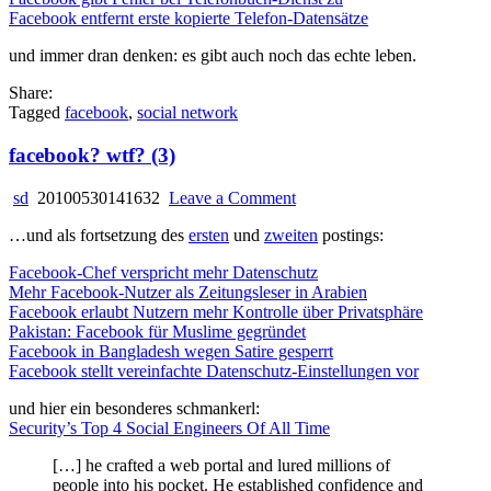
Facebook entfernt erste kopierte Telefon-Datensätze
und immer dran denken: es gibt auch noch das echte leben.
Share:
Tagged
facebook
,
social network
facebook? wtf? (3)
on
sd
20100530141632
Leave a Comment
facebook?
…und als fortsetzung des
ersten
und
zweiten
postings:
wtf?
(3)
Facebook-Chef verspricht mehr Datenschutz
Mehr Facebook-Nutzer als Zeitungsleser in Arabien
Facebook erlaubt Nutzern mehr Kontrolle über Privatsphäre
Pakistan: Facebook für Muslime gegründet
Facebook in Bangladesh wegen Satire gesperrt
Facebook stellt vereinfachte Datenschutz-Einstellungen vor
und hier ein besonderes schmankerl:
Security’s Top 4 Social Engineers Of All Time
[…] he crafted a web portal and lured millions of
people into his pocket. He established confidence and