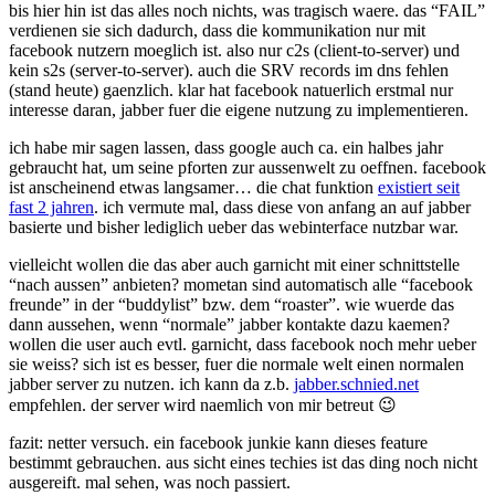
bis hier hin ist das alles noch nichts, was tragisch waere. das “FAIL”
verdienen sie sich dadurch, dass die kommunikation nur mit
facebook nutzern moeglich ist. also nur c2s (client-to-server) und
kein s2s (server-to-server). auch die SRV records im dns fehlen
(stand heute) gaenzlich. klar hat facebook natuerlich erstmal nur
interesse daran, jabber fuer die eigene nutzung zu implementieren.
ich habe mir sagen lassen, dass google auch ca. ein halbes jahr
gebraucht hat, um seine pforten zur aussenwelt zu oeffnen. facebook
ist anscheinend etwas langsamer… die chat funktion
existiert seit
fast 2 jahren
. ich vermute mal, dass diese von anfang an auf jabber
basierte und bisher lediglich ueber das webinterface nutzbar war.
vielleicht wollen die das aber auch garnicht mit einer schnittstelle
“nach aussen” anbieten? mometan sind automatisch alle “facebook
freunde” in der “buddylist” bzw. dem “roaster”. wie wuerde das
dann aussehen, wenn “normale” jabber kontakte dazu kaemen?
wollen die user auch evtl. garnicht, dass facebook noch mehr ueber
sie weiss? sich ist es besser, fuer die normale welt einen normalen
jabber server zu nutzen. ich kann da z.b.
jabber.schnied.net
empfehlen. der server wird naemlich von mir betreut 😉
fazit: netter versuch. ein facebook junkie kann dieses feature
bestimmt gebrauchen. aus sicht eines techies ist das ding noch nicht
ausgereift. mal sehen, was noch passiert.