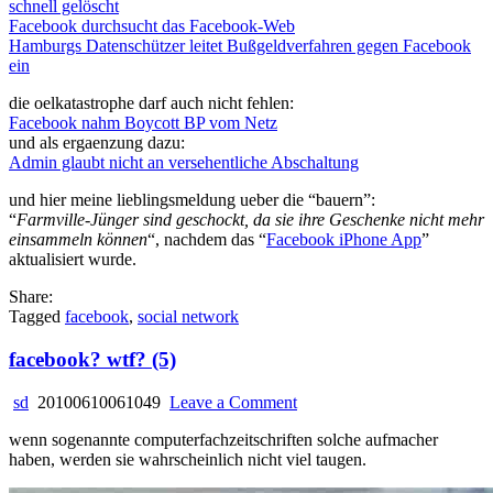
schnell gelöscht
Facebook durchsucht das Facebook-Web
Hamburgs Datenschützer leitet Bußgeldverfahren gegen Facebook
ein
die oelkatastrophe darf auch nicht fehlen:
Facebook nahm Boycott BP vom Netz
und als ergaenzung dazu:
Admin glaubt nicht an versehentliche Abschaltung
und hier meine lieblingsmeldung ueber die “bauern”:
“
Farmville-Jünger sind geschockt, da sie ihre Geschenke nicht mehr
einsammeln können
“, nachdem das “
Facebook iPhone App
”
aktualisiert wurde.
Share:
Tagged
facebook
,
social network
facebook? wtf? (5)
on
sd
20100610061049
Leave a Comment
facebook?
wenn sogenannte computerfachzeitschriften solche aufmacher
wtf?
haben, werden sie wahrscheinlich nicht viel taugen.
(5)