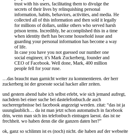
trust with his users, facilitating them to divulge the
secrets of their lives by relinquishing personal
information, habits, behaviors, activities, and media. He
collected all of this information and then sold it legally
for millions of dollars, unlike others who served harsh
prison terms. Incredibly, he accomplished this in a time
when identity theft has become household issue and
guarding your personal information has become a way
of life.
In case you have you not guessed our number one
social engineer, it’s Mark Zuckerberg, founder and
CEO of Facebook. Well done, Mark, 400 million
people fell for your ruse.
…das braucht man garnicht weiter zu kommentieren. der herr
zuckerberg ist der groesste social hacker aller zeiten.
und gestern abend habe ich selbst erlebt, wie sich jemand aufregt,
nachdem bei einer suche bei dastelefonbuch.de auch
sucherergebnisse bei facebook angezeigt werden. zitat: “das ist ja
uuunglaublich… da ist man jetzt schon automatisch in facebook
drin, wenn man sich ins telefonbuch eintragen laesst. das ist ne
frechheit. wo haben denn die die ganzen daten her?”
ok, ganz so schlimm ist es (noch) nicht. die haben auf der webseite