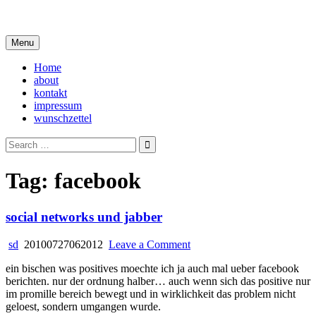
Skip
i live in my own little world, but it's ok… they know me here
to
content
Menu
Home
about
kontakt
impressum
wunschzettel
Search
for:
Tag:
facebook
social networks und jabber
on
sd
20100727062012
Leave a Comment
social
ein bischen was positives moechte ich ja auch mal ueber facebook
networks
berichten. nur der ordnung halber… auch wenn sich das positive nur
und
im promille bereich bewegt und in wirklichkeit das problem nicht
jabber
geloest, sondern umgangen wurde.