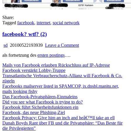
Share:
Tagged
facebook
,
internet
,
social network
facebook? wtf? (2)
on
sd
20100522193939
Leave a Comment
facebook?
als fortsetzung des
ersten postings
….
wtf?
(2)
Mails von Facebook erlauben Rückschluss auf IP-Adresse
Facebook verstärkt Lobby-Truppe
Transatlantische Verbraucherschutz-Allianz will Facebook & Co.
zügeln
Facebooks mailserver listed in SPAMCOP, ix.dnsbl.manitu.net,
mails looking fishy
Das Facebook-Privatsphären-Einmaleins
Did you see what Facebook is trying to do?
Facebook führt Sicherheitsfunktionen ein
Facebook, das neue Phishing-Ziel
Facebook Privacy: Give him an inch and heâ€™ll take an ell
Danah Boyds Rant über FB und die Privatsphäre: “Das Beste für
die Privilegierten”