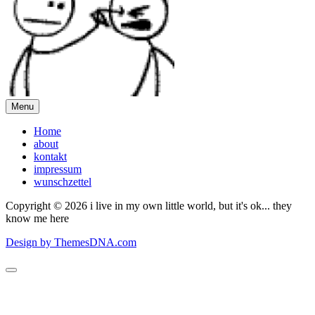
Menu
Home
about
kontakt
impressum
wunschzettel
Copyright © 2026 i live in my own little world, but it's ok... they
know me here
Design by ThemesDNA.com
Scroll
to
Top