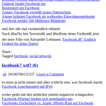
Outlook bindet Facebook ein
Besitzstreit um Facebook
Aigner: Facebook verstößt gegen Datenschutz
Aigner kritisiert Facebook als weltweites Einwohnermeldeamt
Facebook meldet 500 Millionen Mitglieder
und fuer alle mal verstaendlich erklaert:
Nach â€œDu bist Terroristâ€ und â€œRette deine Freiheitâ€ jetzt
der neue Film von Alexander Lehmann.
Facebook â€“ Endlich
Freiheit für deine Daten!
Share:
Tagged
facebook
,
social network
facebook? wtf? (6)
on
sd
20100708131537
Leave a Comment
facebook?
es muss ja nicht immer und alles schlecht sein, was facebook macht:
wtf?
Facebook experimentiert mit IPv6
(6)
weiter gehts mit den ueblichen (meist) negativen schlagzeilen:
Facebook-Würmer breiten sich ungehindert aus
Facebooks Zuckerberg vs. Apple: iPhone-Rant auf Facebook