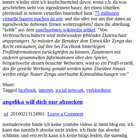
immer wieder sitze ich kopfschuettelnd davor, wenn z.b. da was
geschrieben steht von irgendeinem bauer, der einen vituellen
pferdestall in seinem virtuellen bauernhof baut.
75 millionen
virtuelle bauern machen da mit
. und das alles nur um ihre daten an
irgendwelche dubiosen firmen weiterzugeben? dazu die abteilung
“kritik” aus dem
zugehoerigen wikipedia artikel
: “
Von
Verbraucherschützern wird insbesondere fehlender Datenschutz
angeprangert. So müssten die Benutzer dem Entwickler Zynga das
Recht einräumen, auf ihre bei Facebook hinterlegten
Profilinformationen zurückgreifen zu können. Zusammen mit
anderen gesammelten Informationen über den Spieler,
beispielsweise dessen besuchte Webseiten, wird so ein Profil erstellt,
das für gezielte Werbung genutzt werden kann. Darüber hinaus
werfen einige Nutzer Zynga unerlaubte Kontoabbuchungen vor.
”
Share:
Tagged
facebook
,
internet
,
social network
,
verbloedung
angelika will dich nur abzocken
on
sd
20100213124901
Leave a Comment
angelika
normalerweise binde ich keine youtube videos in mein blog ein. ich
will
kann das naemlich absolut nicht leiden. ich finde das absolut
dich
schlimm. und erst recht kann ich keine blogs leiden, die staendig
nur