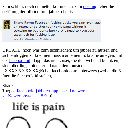
zum schluss noch ein netter kommentar zum
posting
ueber die
oeffnung der pforten fuer jabber clients:
UPDATE: noch was zum technischen: um jabber zu nutzen und
sich einloggen zu koennen muss man einen nickname anlegen. mit
der
facebook id
klappt das nicht. user, die den webchat benutzen,
sind allerdings mit einer jid nach dem muster
uXXXXXXXXXX@chat.facebook.com unterwegs (wobei die X
fuer die facebook id stehen).
Share:
Tagged
facebook
,
jabber/xmpp
,
social network
Posts
← Newer posts
1
…
8
9
10
pagination