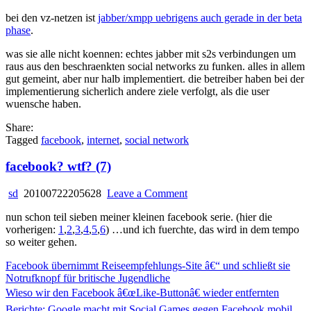
bei den vz-netzen ist
jabber/xmpp uebrigens auch gerade in der beta
phase
.
was sie alle nicht koennen: echtes jabber mit s2s verbindungen um
raus aus den beschraenkten social networks zu funken. alles in allem
gut gemeint, aber nur halb implementiert. die betreiber haben bei der
implementierung sicherlich andere ziele verfolgt, als die user
wuensche haben.
Share:
Tagged
facebook
,
internet
,
social network
facebook? wtf? (7)
on
sd
20100722205628
Leave a Comment
facebook?
nun schon teil sieben meiner kleinen facebook serie. (hier die
wtf?
vorherigen:
1
,
2
,
3
,
4
,
5
,
6
) …und ich fuerchte, das wird in dem tempo
(7)
so weiter gehen.
Facebook übernimmt Reiseempfehlungs-Site â€“ und schließt sie
Notrufknopf für britische Jugendliche
Wieso wir den Facebook â€œLike-Buttonâ€ wieder entfernten
Berichte: Google macht mit Social Games gegen Facebook mobil