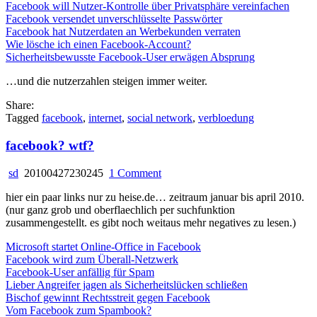
Facebook will Nutzer-Kontrolle über Privatsphäre vereinfachen
Facebook versendet unverschlüsselte Passwörter
Facebook hat Nutzerdaten an Werbekunden verraten
Wie lösche ich einen Facebook-Account?
Sicherheitsbewusste Facebook-User erwägen Absprung
…und die nutzerzahlen steigen immer weiter.
Share:
Tagged
facebook
,
internet
,
social network
,
verbloedung
facebook? wtf?
on
sd
20100427230245
1 Comment
facebook?
hier ein paar links nur zu heise.de… zeitraum januar bis april 2010.
wtf?
(nur ganz grob und oberflaechlich per suchfunktion
zusammengestellt. es gibt noch weitaus mehr negatives zu lesen.)
Microsoft startet Online-Office in Facebook
Facebook wird zum Überall-Netzwerk
Facebook-User anfällig für Spam
Lieber Angreifer jagen als Sicherheitslücken schließen
Bischof gewinnt Rechtsstreit gegen Facebook
Vom Facebook zum Spambook?