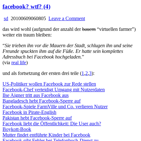
facebook? wtf? (4)
on
sd
20100609060805
Leave a Comment
facebook?
das wird wohl (aufgrund der anzahl der
bauern
“virtuellen farmer”)
wtf?
weiter ein traum bleiben:
(4)
“
Sie trieben ihn vor die Mauern der Stadt, schlugen ihn und seine
Freunde spuckten ihm auf die Füße. Er hatte sein komplettes
Adressbuch bei Facebook hochgeladen.
”
(via
real life
)
und als fortsetzung der ersten drei teile (
1
,
2
,
3
):
US-Politiker wollen Facebook zur Rede stellen
Facebook-Chef verteidigt Umgang mit Nutzerdaten
Ilse Aigner tritt aus Facebook aus
Bangladesch hebt Facebook-Sperre auf
Facebook-Spiele FarmVille und Co. verlieren Nutzer
Facebook in Pirate-English
Pakistan hebt Facebook-Sperre auf
Facebook liebt die Öffentlichkeit: Die User auch?
Boykott-Book
Mutter findet entführte Kinder bei Facebook
Facebook gibt Fehler bei Telefonbuch-Dienst zu