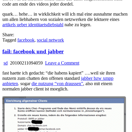
code am ende des videos jeder doedel.
quark… hehe… in wirklichkeit will ich mal eine ausnahme machen
um allen liebhabern von sozialen netzwerken die lektuere eines
artikels ueber identitaetsdiebstahl
nahe zu legen.
Share:
Tagged
facebook
,
social network
fail: facebook und jabber
on
sd
20100211094059
Leave a Comment
fail:
fast haette ich gedacht: “die habens kapiert” ….weil sie ihren
facebook
nutzern zum chatten den offenen standard
jabber bzw xmpp
und
anbieten
. sogar
die nutzung “von draussen”
, also mit einem
jabber
normalen jabber client ist moeglich.